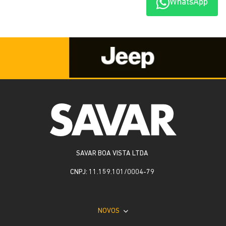
WhatsApp
Whatsapp
Telefone
Email
Li e aceito a
Política de Privacidade
e concordo em receber
comunicações da concessionária.
ENTRAR EM CONTATO