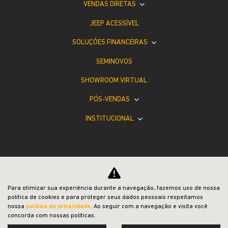
VISITE NOSSAS CONCESSIONÁRIAS
Selecione a concessionária mais próxima a você e
venha nos visitar.
Para otimizar sua experiência durante a navegação, fazemos uso de nossa
Selecionar uma loja
política de cookies e para proteger seus dados pessoais respeitamos
nossa
política de privacidade
. Ao seguir com a navegação e visita você
concorda com nossas políticas.
SAVAR Porto Alegre | Salvador França