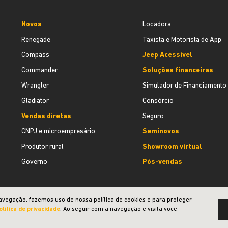
Novos
Locadora
Renegade
Taxista e Motorista de App
Compass
Jeep Acessível
Commander
Soluções financeiras
Wrangler
Simulador de Financiamento
Gladiator
Consórcio
Vendas diretas
Seguro
CNPJ e microempresário
Seminovos
Produtor rural
Showroom virtual
Governo
Pós-vendas
avegação, fazemos uso de nossa política de cookies e para proteger
olítica de privacidade
. Ao seguir com a navegação e visita você
Desenvolvido pela DEALERSPACE ® Direitos Reservados.