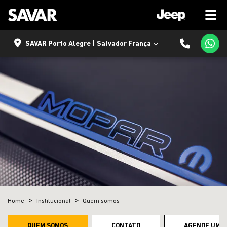
SAVAR Porto Alegre | Salvador França
Home
Institucional
Quem somos
QUEM SOMOS
CONTATO
AGENDE UM T