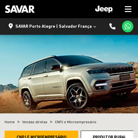
SAVAR Porto Alegre | Salvador França
Home
Vendas diretas
CNPJ e Microempresário
CNPJ E MICROEMPRESÁRIO
PRODUTOR RURAL