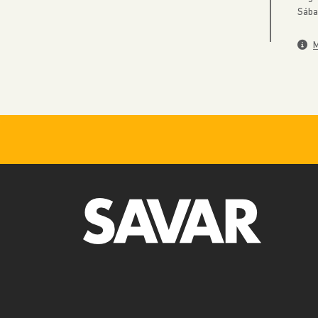
Sába
M