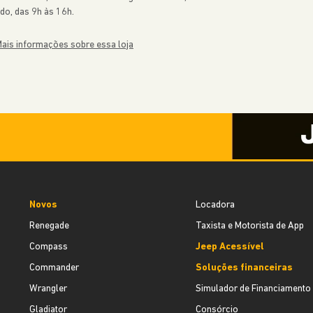
do, das 9h às 16h.
ais informações sobre essa loja
Novos
Locadora
Renegade
Taxista e Motorista de App
Compass
Jeep Acessível
Commander
Soluções financeiras
Wrangler
Simulador de Financiamento
Gladiator
Consórcio