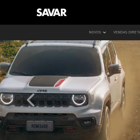
NOVOS
VENDAS DIRET
templates.template-01.components.carousel.text