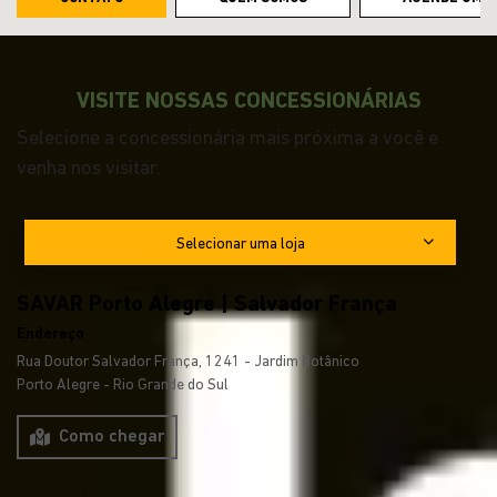
VISITE NOSSAS CONCESSIONÁRIAS
Selecione a concessionária mais próxima a você e
venha nos visitar.
Selecionar uma loja
SAVAR Porto Alegre | Salvador França
Endereço
Rua Doutor Salvador França, 1241 - Jardim Botânico
Porto Alegre - Rio Grande do Sul
Como chegar