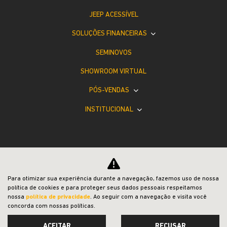
JEEP ACESSÍVEL
SOLUÇÕES FINANCEIRAS
SEMINOVOS
SHOWROOM VIRTUAL
PÓS-VENDAS
INSTITUCIONAL
Para otimizar sua experiência durante a navegação, fazemos uso de nossa
Desacelere. Seu bem maior é a vida.
política de cookies e para proteger seus dados pessoais respeitamos
nossa
política de privacidade
. Ao seguir com a navegação e visita você
concorda com nossas políticas.
ACEITAR
RECUSAR