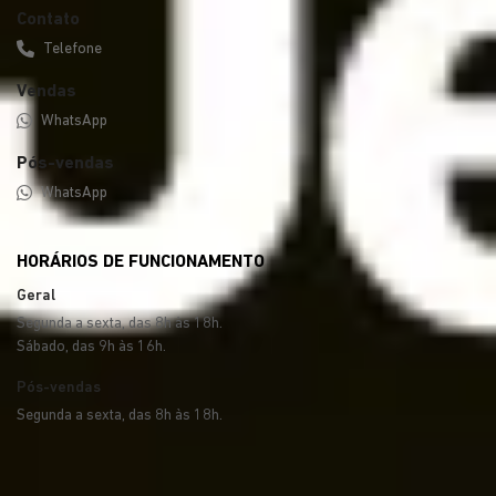
Contato
Telefone
Vendas
WhatsApp
Pós-vendas
WhatsApp
HORÁRIOS DE FUNCIONAMENTO
Geral
Segunda a sexta, das 8h às 18h.
Sábado, das 9h às 16h.
Pós-vendas
Segunda a sexta, das 8h às 18h.