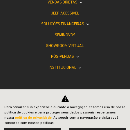
VENDAS DIRETAS
JEEP ACESSÍVEL
SOLUÇÕES FINANCEIRAS
SEMINOVOS
SHOWROOM VIRTUAL
PÓS-VENDAS
INSTITUCIONAL
Para otimizar sua experiência durante a navegação, fazemos uso de nossa
Desacelere. Seu bem maior é a vida.
política de cookies e para proteger seus dados pessoais respeitamos
nossa
política de privacidade
. Ao seguir com a navegação e visita você
concorda com nossas políticas.