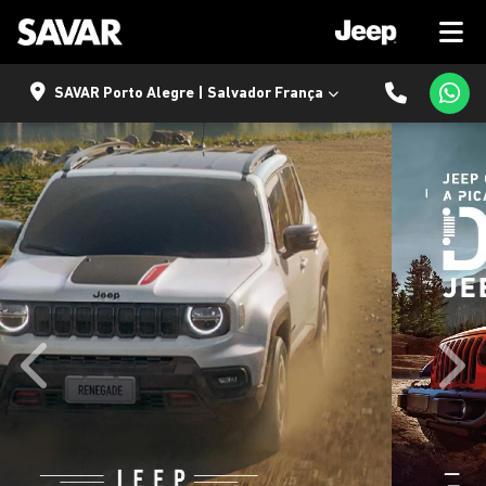
SAVAR Porto Alegre | Salvador França
templates.template-01.components.carousel.texts.control
temp