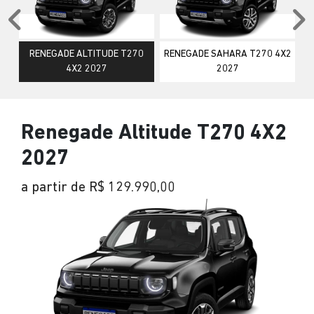
Anterior
P
RENEGADE ALTITUDE T270
RENEGADE SAHARA T270 4X2
4X2 2027
2027
Renegade Altitude T270 4X2
2027
a partir de R$ 129.990,00