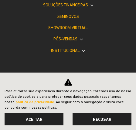
SOLUÇÕES FINANCEIRAS
SEMINOVOS
SHOWROOM VIRTUAL
PÓS-VENDAS
INSTITUCIONAL
Para otimizar sua experiência durante a navegação, fazemos uso de nossa
Desacelere. Seu bem maior é a vida.
política de cookies e para proteger seus dados pessoais respeitamos
nossa
política de privacidade
. Ao seguir com a navegação e visita você
concorda com nossas políticas.
ACEITAR
RECUSAR
Desenvolvido pela DEALERSPACE ® Direitos Reservados.