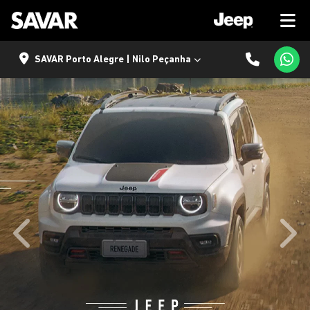
SAVAR Porto Alegre | Nilo Peçanha