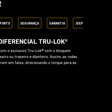
R
FORTO
SEGURANÇA
GARANTIA
JEEP + SEM PARAR
A DIANTEIRA COM
TRÔNICA
os terrenos mais difíceis. Com o botão SwayBar,
ilizadora e ajuda a articulação da suspensão em
teiro trabalhar mais livremente.