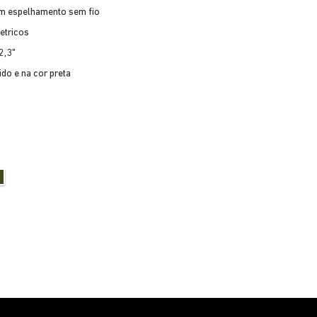
om espelhamento sem fio
etricos
2,3"
ido e na cor preta