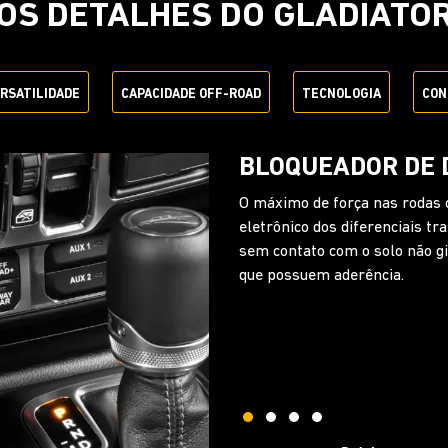
OS DETALHES DO GLADIATO
ERSATILIDADE
CAPACIDADE OFF-ROAD
TECNOLOGIA
CON
EXCLUSIVA BARR
DESCONEXÃO ELE
A sua aventura continua até n
você desconecta a barra estab
até 30%, deixando o eixo dian