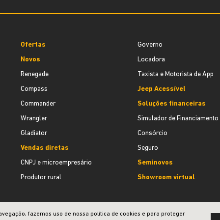
Ofertas
Governo
Novos
Locadora
Renegade
Taxista e Motorista de App
Compass
Jeep Acessível
Commander
Soluções financeiras
Wrangler
Simulador de Financiamento
Gladiator
Consórcio
Vendas diretas
Seguro
CNPJ e microempresário
Seminovos
Produtor rural
Showroom virtual
avegação, fazemos uso de nossa política de cookies e para proteger