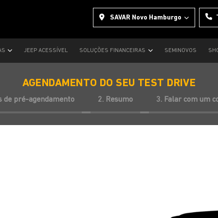
SAVAR Novo Hamburgo
AS
JEEP ACESSÍVEL
SOLUÇÕES FINANCEIRAS
SEMINOVOS
SH
AGENDAMENTO DO SEU TEST DRIVE
s de pré-agendamento
2. Resumo
3. Falar com um c