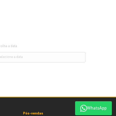
olha a data
WhatsApp
Pós-vendas