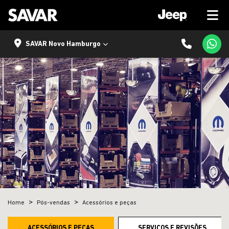
SAVAR Novo Hamburgo
Home
Pós-vendas
Acessórios e peças
ACESSÓRIOS E PEÇAS
SERVIÇOS E REVISÕES