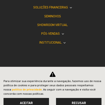
SOLUÇÕES FINANCEIRAS
SEMINOVOS
SHOWROOM VIRTUAL
PÓS-VENDAS
INSTITUCIONAL
Desacelere. Seu bem maior é a vida.
Para otimizar sua experiência durante a navegação, fazemos uso de nossa
política de cookies e para proteger seus dados pessoais respeitamos
nossa
política de privacidade
. Ao seguir com a navegação e visita você
concorda com nossas políticas.
ACEITAR
RECUSAR