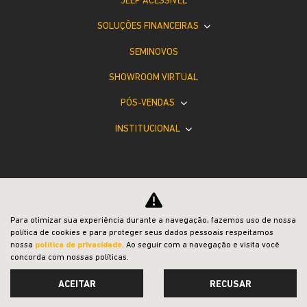
JEEP ACESSÍVEL
SOLUÇÕES FINANCEIRAS
SEMINOVOS
SHOWROOM VIRTUAL
PÓS-VENDAS
INSTITUCIONAL
Para otimizar sua experiência durante a navegação, fazemos uso de nossa
Desacelere. Seu bem maior é a vida.
política de cookies e para proteger seus dados pessoais respeitamos
nossa
política de privacidade
. Ao seguir com a navegação e visita você
concorda com nossas políticas.
ACEITAR
RECUSAR