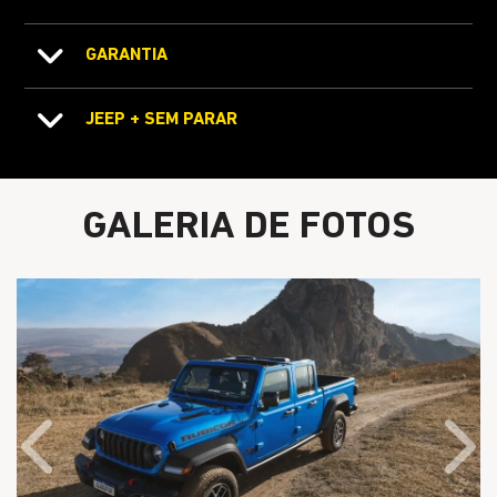
GARANTIA
JEEP + SEM PARAR
GALERIA DE FOTOS
Anterior
Próx