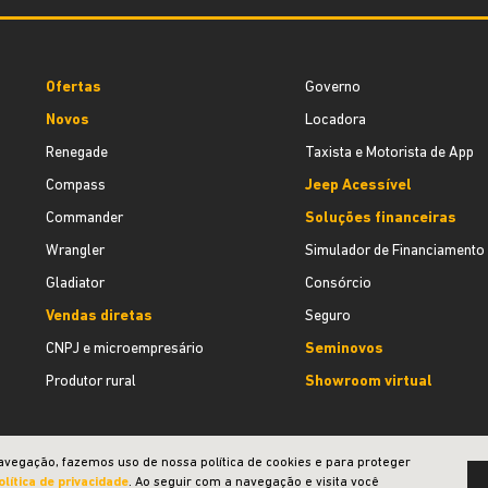
Ofertas
Governo
Novos
Locadora
Renegade
Taxista e Motorista de App
Compass
Jeep Acessível
Commander
Soluções financeiras
Wrangler
Simulador de Financiamento
Gladiator
Consórcio
Vendas diretas
Seguro
CNPJ e microempresário
Seminovos
Produtor rural
Showroom virtual
avegação, fazemos uso de nossa política de cookies e para proteger
olítica de privacidade
. Ao seguir com a navegação e visita você