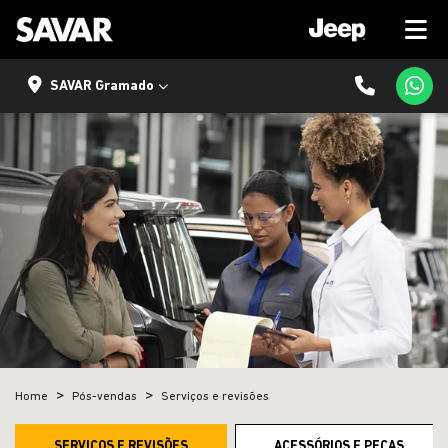
SAVAR Gramado
Home
Pós-vendas
Serviços e revisões
SERVIÇOS E REVISÕES
ACESSÓRIOS E PEÇAS