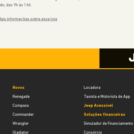
do, das 9h às 16h.
ais informações sobre essa loja
Novos
Locadora
Renegade
Taxista e Motorista de App
Compass
Jeep Acessível
Commander
Soluções financeiras
Wrangler
Simulador de Financiamento
Gladiator
Consórcio