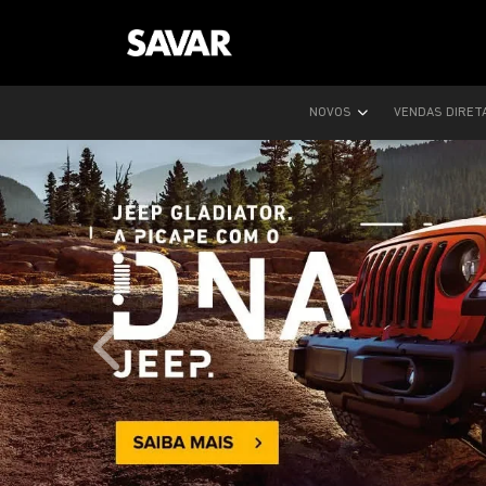
NOVOS
VENDAS DIRET
templates.template-01.components.carousel.text