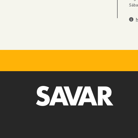
Sába
M