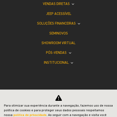
VENDAS DIRETAS
JEEP ACESSÍVEL
SOLUÇÕES FINANCEIRAS
SEMINOVOS
SHOWROOM VIRTUAL
PÓS-VENDAS
INSTITUCIONAL
Desacelere. Seu bem maior é a vida.
Para otimizar sua experiência durante a navegação, fazemos uso de nossa
política de cookies e para proteger seus dados pessoais respeitamos
nossa
política de privacidade
. Ao seguir com a navegação e visita você