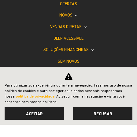
OFERTAS
NOVOS
VENDAS DIRETAS
JEEP ACESSÍVEL
SOLUÇÕES FINANCEIRAS
SEMINOVOS
SHOWROOM VIRTUAL
PÓS-VENDAS
Para otimizar sua experiência durante a navegação, fazemos uso de nossa
política de cookies e para proteger seus dados pessoais respeitamos
INSTITUCIONAL
nossa
política de privacidade
. Ao seguir com a navegação e visita você
concorda com nossas políticas.
ACEITAR
RECUSAR