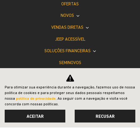
OFERTAS
NOVOS
VENDAS DIRETAS
JEEP ACESSÍVEL
SOLUÇÕES FINANCEIRAS
SEMINOVOS
SHOWROOM VIRTUAL
PÓS-VENDAS
Para otimizar sua experiência durante a navegação, fazemos uso de nossa
política de cookies e para proteger seus dados pessoais respeitamos
INSTITUCIONAL
nossa
política de privacidade
. Ao seguir com a navegação e visita você
concorda com nossas políticas.
ACEITAR
RECUSAR