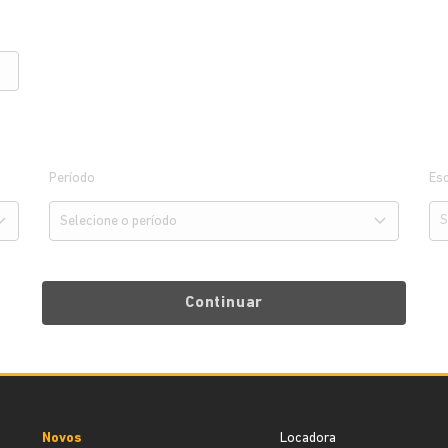
Período
Esc
Continuar
Novos
Locadora