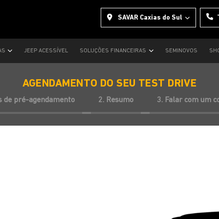
SAVAR Caxias do Sul
AS
JEEP ACESSÍVEL
SOLUÇÕES FINANCEIRAS
SEMINOVOS
SH
AGENDAMENTO DO SEU TEST DRIVE
s de pré-agendamento
2. Resumo
3. Falar com um c