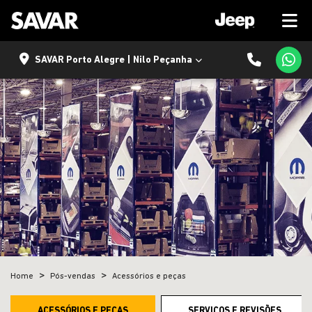
SAVAR Porto Alegre | Nilo Peçanha
Home
Pós-vendas
Acessórios e peças
ACESSÓRIOS E PEÇAS
SERVIÇOS E REVISÕES