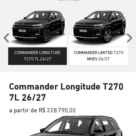
Anterior
P
COMMANDER LONGITUDE
COMMANDER LIMITED T270
T270 7L 26/27
MHEV 26/27
Commander Longitude T270
7L 26/27
a partir de R$ 228.790,00