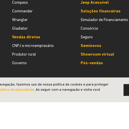
Compass
Jeep Acessível
Commander
Soluções financeiras
Wrangler
Simulador de Financiamento
Gladiator
Consórcio
Vendas diretas
Seguro
CNPJ e microempresário
Seminovos
Produtor rural
Showroom virtual
Governo
Pós-vendas
avegação, fazemos uso de nossa política de cookies e para proteger
olítica de privacidade
. Ao seguir com a navegação e visita você
Desenvolvido pela DEALERSPACE ® Direitos Reservados.