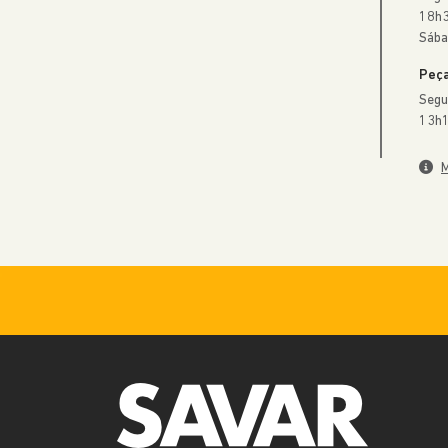
18h3
Sába
Peça
Segu
13h1
M