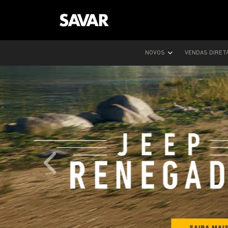
NOVOS
VENDAS DIRET
templates.template-01.components.carousel.text