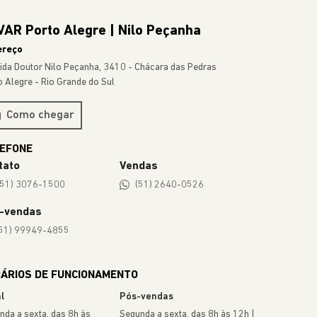
AR Porto Alegre | Nilo Peçanha
ereço
ida Doutor Nilo Peçanha, 3410 - Chácara das Pedras
o Alegre - Rio Grande do Sul
Como chegar
tato
Vendas
(51) 3076-1500
(51) 2640-0526
-vendas
51) 99949-4855
ÁRIOS DE FUNCIONAMENTO
l
Pós-vendas
nda a sexta, das 8h às
Segunda a sexta, das 8h às 12h |