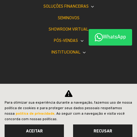
SOLUÇÕES FINANCEIRAS
SEMINOVOS
SHOWROOM VIRTUAL
WhatsApp
PÓS-VENDAS
INSTITUCIONAL
Desacelere. Seu bem maior é a vida.
Para otimizar sua experiência durante a navegação, fazemos uso de nossa
política de cookies e para proteger seus dados pessoais respeitamos
nossa
política de privacidade
. Ao seguir com a navegação e visita você
concorda com nossas políticas.
ACEITAR
RECUSAR
Desenvolvido pela DEALERSPACE ® Direitos Reservados.