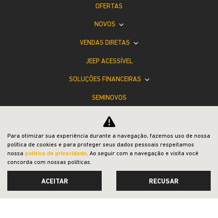
OFERTAS
NOVOS
VENDAS DIRETAS
JEEP ACESSÍVEL
SOLUÇÕES FINANCEIRAS
SEMINOVOS
SHOWROOM VIRTUAL
PÓS-VENDAS
Para otimizar sua experiência durante a navegação, fazemos uso de nossa
política de cookies e para proteger seus dados pessoais respeitamos
INSTITUCIONAL
nossa
política de privacidade
. Ao seguir com a navegação e visita você
concorda com nossas políticas.
ACEITAR
RECUSAR