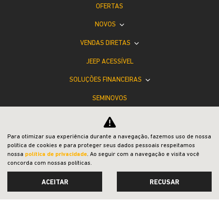
OFERTAS
NOVOS
VENDAS DIRETAS
JEEP ACESSÍVEL
SOLUÇÕES FINANCEIRAS
SEMINOVOS
SHOWROOM VIRTUAL
PÓS-VENDAS
Para otimizar sua experiência durante a navegação, fazemos uso de nossa
política de cookies e para proteger seus dados pessoais respeitamos
INSTITUCIONAL
nossa
política de privacidade
. Ao seguir com a navegação e visita você
concorda com nossas políticas.
ACEITAR
RECUSAR