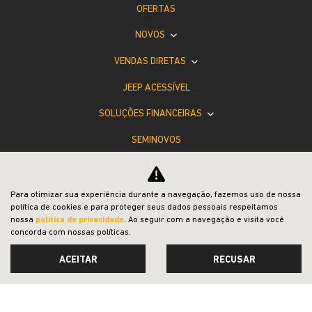
OFERTAS
NOVOS
VENDAS DIRETAS
JEEP ACESSÍVEL
SOLUÇÕES FINANCEIRAS
SEMINOVOS
SHOWROOM VIRTUAL
PÓS-VENDAS
Para otimizar sua experiência durante a navegação, fazemos uso de nossa
política de cookies e para proteger seus dados pessoais respeitamos
INSTITUCIONAL
nossa
política de privacidade
. Ao seguir com a navegação e visita você
concorda com nossas políticas.
ACEITAR
RECUSAR