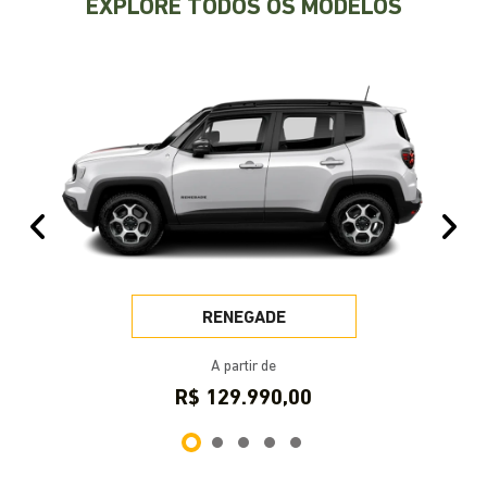
VISITE NOSSAS CONCESSIONÁRIAS
Selecione a concessionária mais próxima a você e
venha nos visitar.
Selecionar uma loja
SAVAR Porto Alegre | Nilo Peçanha
Endereço
Avenida Doutor Nilo Peçanha, 3410 - Chácara das Pedras
Porto Alegre - Rio Grande do Sul
Como chegar
Contato
Telefone
Vendas