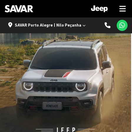
SAVAR Porto Alegre | Nilo Peçanha
templates.template-01.components.carousel.texts.control
temp