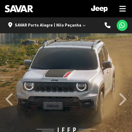
SAVAR Porto Alegre | Nilo Peçanha