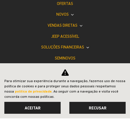
OFERTAS
NOVOS
VENDAS DIRETAS
JEEP ACESSÍVEL
SOLUÇÕES FINANCEIRAS
SEMINOVOS
SHOWROOM VIRTUAL
PÓS-VENDAS
Para otimizar sua experiência durante a navegação, fazemos uso de nossa
política de cookies e para proteger seus dados pessoais respeitamos
INSTITUCIONAL
nossa
política de privacidade
. Ao seguir com a navegação e visita você
concorda com nossas políticas.
ACEITAR
RECUSAR