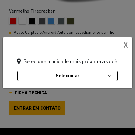
Vermelho Firecracker
Apple Carplay e Android Auto com espelhamento sem fio
Bancos dianteiros com ajustes eletricos
X
Central Multimídia Uconnect de 12,3"
Cobertura do teto em material rigido e na cor preta
Selecione a unidade mais próxima a você.
Cargo Group
Selecionar
VER MAIS
FICHA TÉCNICA
ENTRAR EM CONTATO