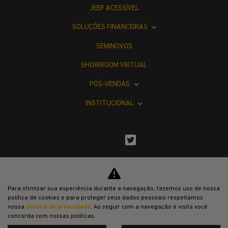
JEEP ACESSÍVEL
SOLUÇÕES FINANCEIRAS
SEMINOVOS
SHOWROOM VIRTUAL
PÓS-VENDAS
INSTITUCIONAL
Desacelere. Seu bem maior é a vida.
Para otimizar sua experiência durante a navegação, fazemos uso de nossa
política de cookies e para proteger seus dados pessoais respeitamos
nossa
política de privacidade
. Ao seguir com a navegação e visita você
concorda com nossas políticas.