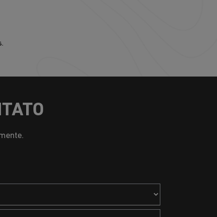
.
NTATO
amente.