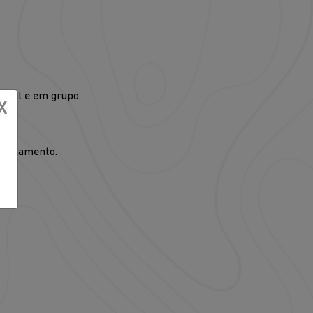
dual e em grupo.
X
mpanhamento.