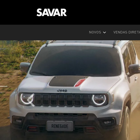
NOVOS
VENDAS DIRET
templates.template-01.components.carousel.text