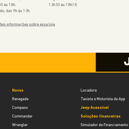
0 às 18h.
13h30 às 18h18.
do, das 9h às 13h.
ais informações sobre essa loja
Novos
Locadora
Renegade
Taxista e Motorista de App
Compass
Jeep Acessível
Commander
Soluções financeiras
Wrangler
Simulador de Financiamento