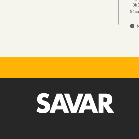
13h3
Sába
M