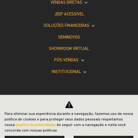
VISITE NOSSAS CONCESSIONÁRIAS
Selecione a concessionária mais próxima a você e
venha nos visitar.
Para otimizar sua experiência durante a navegação, fazemos uso de nossa
Selecionar uma loja
política de cookies e para proteger seus dados pessoais respeitamos
nossa
política de privacidade
. Ao seguir com a navegação e visita você
concorda com nossas políticas.
SAVAR Caxias do Sul