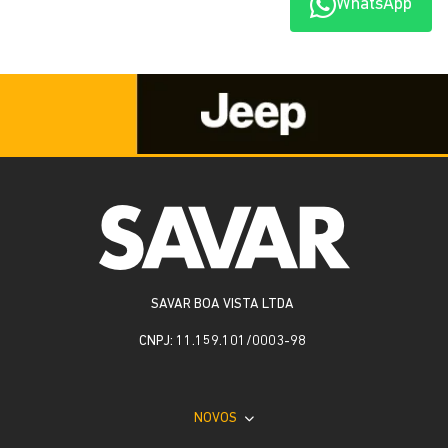
WhatsApp
Whatsapp
Telefone
Email
Li e aceito a
Política de Privacidade
e concordo em receber
comunicações da concessionária.
ENTRAR EM CONTATO