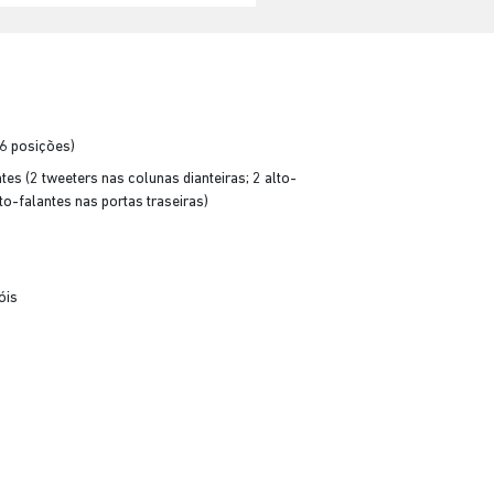
(6 posições)
es (2 tweeters nas colunas dianteiras; 2 alto-
lto-falantes nas portas traseiras)
óis