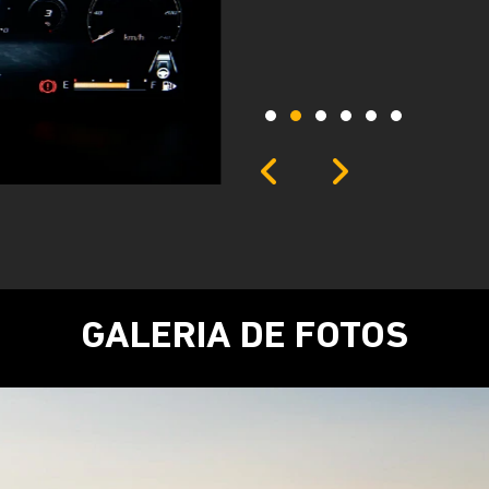
ainda a chamada de emergênci
tranquilidade em qualquer sit
Próximo
Previous
Next
Central multimí
GALERIA DE FOTOS