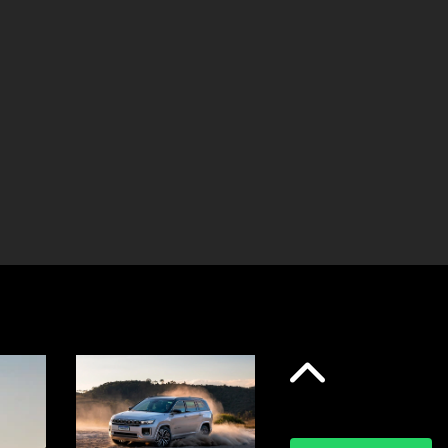
a, manual ou automática, para garantir mais
uação.
dia de 10,1” com Alexa integrada
Anterior