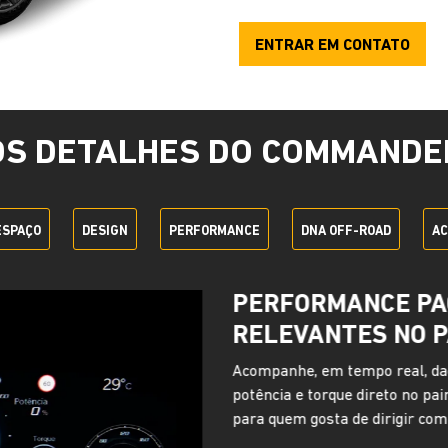
ENTRAR EM CONTATO
OS DETALHES DO COMMANDE
ESPAÇO
DESIGN
PERFORMANCE
DNA OFF-ROAD
AC
ADVENTURE INTE
Em todos os Jeep Commander c
reúne tecnologia, segurança e
remotamente as informações do
distância e conta com recurso
assistente de recuperação em c