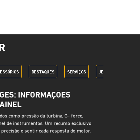
R
ESSÓRIOS
DESTAQUES
SERVIÇOS
JEEP + SEM PARAR
LLIGENCE PLUS
onectados, o Adventure Intelligence Plus
 praticidade. Com ele, você acompanha
 veículo, realiza atualizações de software à
s de segurança como alerta preventivo e
aso de roubo ou furto. E, se algo acontecer, há