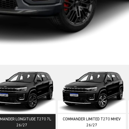
ior
MANDER LONGITUDE T270 7L
COMMANDER LIMITED T270 MHEV
26/27
26/27