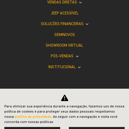
VENDAS DIRETAS
JEEP ACESSÍVEL
SOLUÇÕES FINANCEIRAS
SEMINOVOS
SHOWROOM VIRTUAL
PÓS-VENDAS
INSTITUCIONAL
Para otimizar sua experiência durante a navegação, fazemos uso de nossa
Desacelere. Seu bem maior é a vida.
política de cookies e para proteger seus dados pessoais respeitamos
nossa
política de privacidade
. Ao seguir com a navegação e visita você
concorda com nossas políticas.