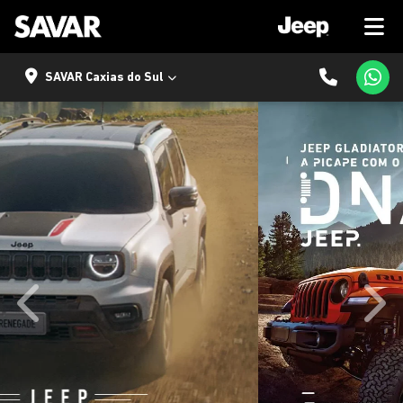
SAVAR Caxias do Sul
templates.template-01.components.carousel.texts.control
temp