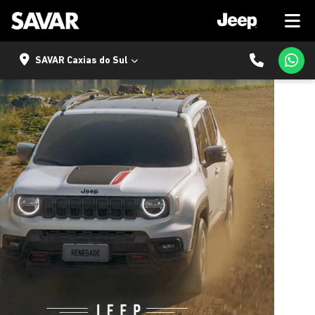
SAVAR Caxias do Sul
templates.template-01.components.carousel.texts.control
temp