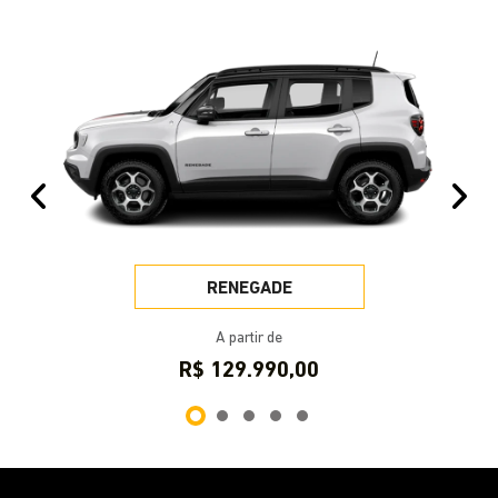
VISITE NOSSAS CONCESSIONÁRIAS
Selecione a concessionária mais próxima a você e
venha nos visitar.
Selecionar uma loja
SAVAR Caxias do Sul
Endereço
Av. Rubem Bento Alves, 581 - Interlagos
Caxias do Sul - Rio Grande do Sul
Como chegar
Contato
Telefone
Vendas