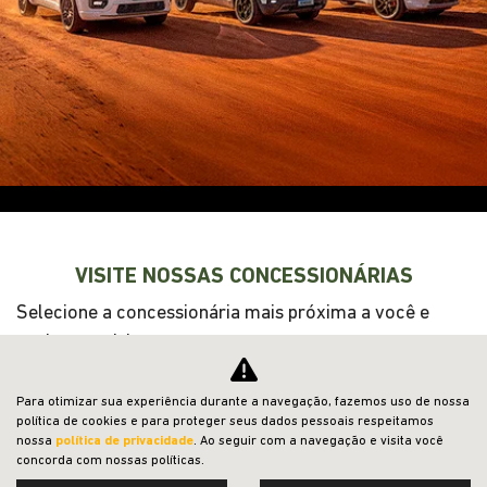
VENDAS DIRETAS
JEEP ACESSÍVEL
SOLUÇÕES FINANCEIRAS
SEMINOVOS
SHOWROOM VIRTUAL
PÓS-VENDAS
INSTITUCIONAL
Para otimizar sua experiência durante a navegação, fazemos uso de nossa
Desacelere. Seu bem maior é a vida.
política de cookies e para proteger seus dados pessoais respeitamos
nossa
política de privacidade
. Ao seguir com a navegação e visita você
concorda com nossas políticas.