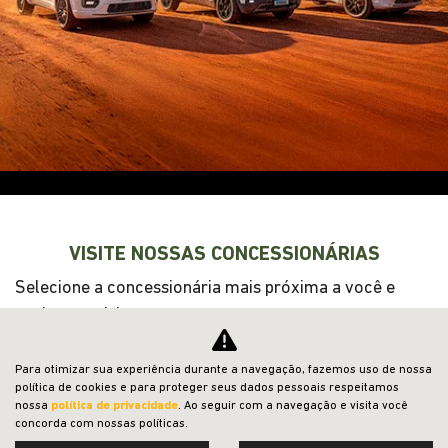
VENDAS DIRETAS
JEEP ACESSÍVEL
SOLUÇÕES FINANCEIRAS
SEMINOVOS
SHOWROOM VIRTUAL
PÓS-VENDAS
INSTITUCIONAL
Para otimizar sua experiência durante a navegação, fazemos uso de nossa
Desacelere. Seu bem maior é a vida.
política de cookies e para proteger seus dados pessoais respeitamos
nossa
política de privacidade
. Ao seguir com a navegação e visita você
concorda com nossas políticas.