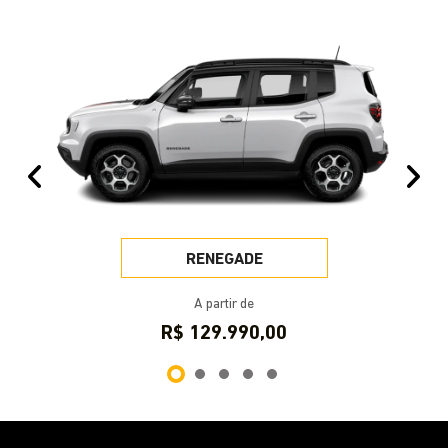
VISITE NOSSAS CONCESSIONÁRIAS
Selecione a concessionária mais próxima a você e
venha nos visitar.
Selecionar uma loja
SAVAR Caxias do Sul
Endereço
Av. Rubem Bento Alves, 581 - Interlagos
Caxias do Sul - Rio Grande do Sul
Como chegar
Contato
Telefone
Vendas