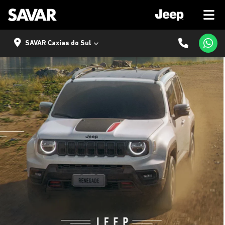
SAVAR Caxias do Sul
templates.template-01.components.carousel.texts.control
temp