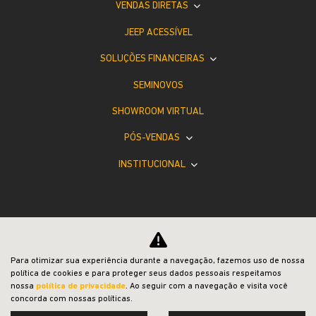
VISITE NOSSAS CONCESSIONÁRIAS
Selecione a concessionária mais próxima a você e
venha nos visitar.
Para otimizar sua experiência durante a navegação, fazemos uso de nossa
Selecionar uma loja
política de cookies e para proteger seus dados pessoais respeitamos
nossa
política de privacidade
. Ao seguir com a navegação e visita você
concorda com nossas políticas.
SAVAR Caxias do Sul