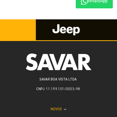
WhatsApp
Whatsapp
Telefone
Email
Li e aceito a
Política de Privacidade
e concordo em receber
comunicações da concessionária.
ENTRAR EM CONTATO