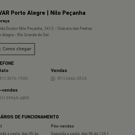
AR Porto Alegre | Nilo Peçanha
ereço
ida Doutor Nilo Peçanha, 3410 - Chácara das Pedras
o Alegre - Rio Grande do Sul
Como chegar
tato
Vendas
(51) 3076-1500
(51) 2640-0526
-vendas
51) 99949-4855
ÁRIOS DE FUNCIONAMENTO
l
Pós-vendas
nda a sexta, das 8h às
Segunda a sexta, das 8h às 12h |