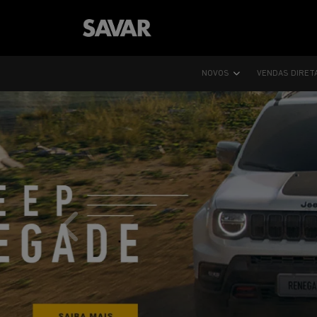
NOVOS
VENDAS DIRET
templates.template-01.components.carousel.text