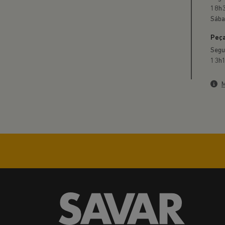
18h3
Sába
Peça
Segu
13h1
M