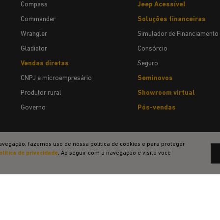
Compass
Jeep Acessível
Commander
Soluções financeiras
Wrangler
Simulador de Financiamento
Gladiator
Consórcio
Vendas diretas
Seguro
CNPJ e microempresário
Seminovos
Produtor rural
Showroom virtual
Governo
Pós-vendas
avegação, fazemos uso de nossa política de cookies e para proteger
olítica de privacidade
. Ao seguir com a navegação e visita você
Desenvolvido pela DEALERSPACE ® Direitos Reservados.