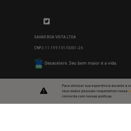
SAVAR BOA VISTA LTDA
CNPJ: 11.159.101/0001-26
Desacelere. Seu bem maior é a vida.
Para otimizar sua experiência durante a n
seus dados pessoais respeitamos nossa
p
concorda com nossas políticas.