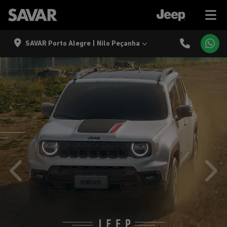
SAVAR Porto Alegre | Nilo Peçanha
templates.template-01.components.carousel.texts.control
temp