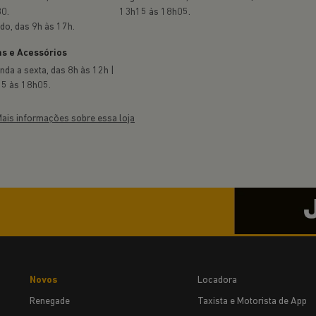
ONOSCO
ha o formulário abaixo que entraremos em contato rapid
ceber comunicações da concessionária.