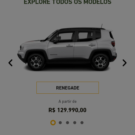
VISITE NOSSAS CONCESSIONÁRIAS
Selecione a concessionária mais próxima a você e
venha nos visitar.
Selecionar uma loja
SAVAR Porto Alegre | Nilo Peçanha
Endereço
Avenida Doutor Nilo Peçanha, 3410 - Chácara das Pedras
Porto Alegre - Rio Grande do Sul
Como chegar
Contato
Telefone
Vendas