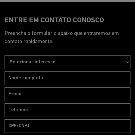
WhatsApp
Pós-vendas
WhatsApp
HORÁRIOS DE FUNCIONAMENTO
Geral
Segunda a sexta, das 8h às 18h30.
Sábado, das 9h às 17h.
Pós-vendas
Segunda a sexta, das 8h às 12h | 13h15 às 18h05.
Peças e Acessórios
Segunda a sexta, das 8h às 12h | 13h15 às 18h05.
Mais informações sobre essa loja