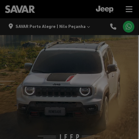
SAVAR Porto Alegre | Nilo Peçanha
templates.template-01.components.carousel.texts.control
temp