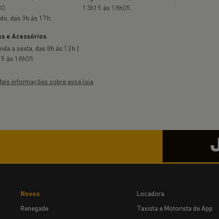
ONOSCO
ha o formulário abaixo que entraremos em contato rapid
ceber comunicações da concessionária.