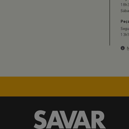
ENTRE EM CONTATO C
Preenc
Preferência de contato:
Whatsapp
Telefone
Email
Li e aceito a
Política de Privacidade
e concordo em re
ENTRAR EM CONTATO