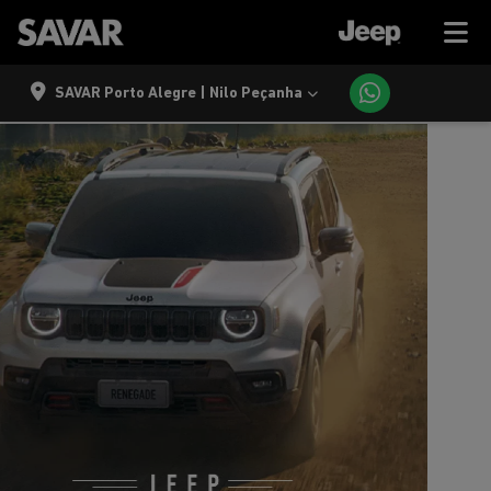
SAVAR Porto Alegre | Nilo Peçanha
templates.template-01.components.carousel.texts.control
temp