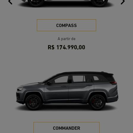
Endereço
Avenida Doutor Nilo Peçanha, 3410 - Chácara das Pedras
Porto Alegre - Rio Grande do Sul
Como chegar
Contato
(51) 3076-1500
Vendas
(51) 2640-0526
Pós-vendas
(51) 99949-4855
HORÁRIOS DE FUNCIONAMENTO
Geral