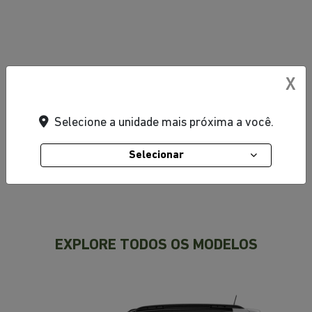
Whatsapp
Telefone
Email
Li e aceito a
Política de Privacidade
e concordo em receber
comunicações da concessionária.
X
ENTRAR EM CONTATO
Selecione a unidade mais próxima a você.
Selecionar