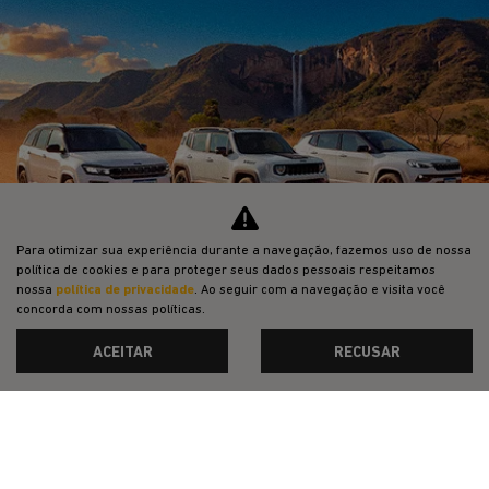
SOLUÇÕES FINANCEIRAS
SEMINOVOS
SHOWROOM VIRTUAL
PÓS-VENDAS
INSTITUCIONAL
Para otimizar sua experiência durante a navegação, fazemos uso de nossa
Desacelere. Seu bem maior é a vida.
política de cookies e para proteger seus dados pessoais respeitamos
nossa
política de privacidade
. Ao seguir com a navegação e visita você
concorda com nossas políticas.
ACEITAR
RECUSAR
Desenvolvido pela DEALERSPACE ® Direitos Reservados.