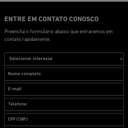
WhatsApp
Pós-vendas
WhatsApp
HORÁRIOS DE FUNCIONAMENTO
Geral
Segunda a sexta, das 8h às 18h30.
Sábado, das 9h às 17h.
Pós-vendas
Segunda a sexta, das 8h às 12h | 13h15 às 18h05.
Peças e Acessórios
Segunda a sexta, das 8h às 12h | 13h15 às 18h05.
Mais informações sobre essa loja