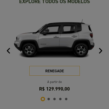
VISITE NOSSAS CONCESSIONÁRIAS
Selecione a concessionária mais próxima a você e
venha nos visitar.
Selecionar uma loja
SAVAR Porto Alegre | Nilo Peçanha
Endereço
Avenida Doutor Nilo Peçanha, 3410 - Chácara das Pedras
Porto Alegre - Rio Grande do Sul
Como chegar
Contato
Telefone
Vendas