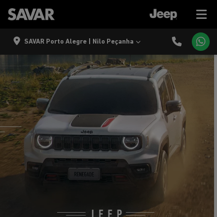
SAVAR Porto Alegre | Nilo Peçanha
templates.template-01.components.carousel.texts.control
temp