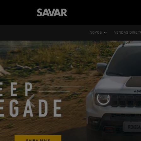
NOVOS
VENDAS DIRET
templates.template-01.components.carousel.text