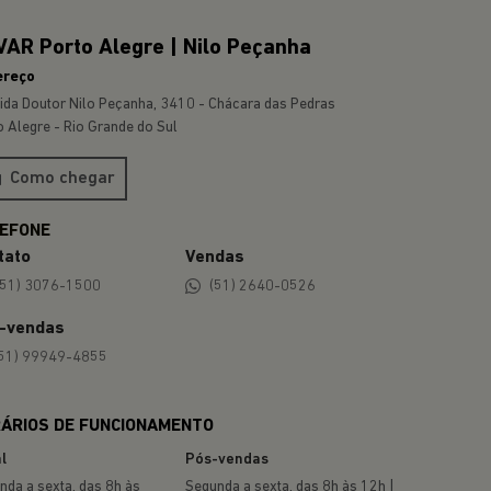
AR Porto Alegre | Nilo Peçanha
ereço
ida Doutor Nilo Peçanha, 3410 - Chácara das Pedras
o Alegre - Rio Grande do Sul
Como chegar
tato
Vendas
(51) 3076-1500
(51) 2640-0526
-vendas
51) 99949-4855
ÁRIOS DE FUNCIONAMENTO
l
Pós-vendas
nda a sexta, das 8h às
Segunda a sexta, das 8h às 12h |