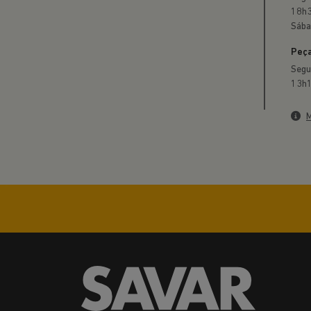
18h3
Sába
Peça
Segu
13h1
M